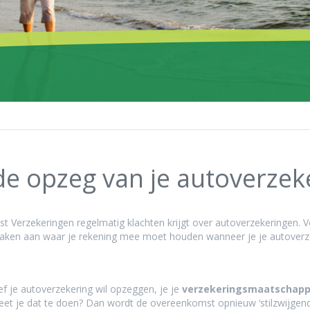
e opzeg van je autoverzeke
t Verzekeringen regelmatig klachten krijgt over autoverzekeringen. V
e zaken aan waar je rekening mee moet houden wanneer je je autoverz
ef je autoverzekering wil opzeggen, je je
verzekeringsmaatschapp
geet je dat te doen? Dan wordt de overeenkomst opnieuw ‘stilzwijgend