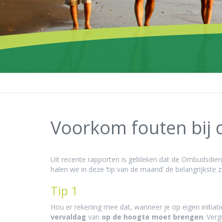
Voorkom fouten bij d
Uit recente rapporten is gebleken dat de Ombudsdiens
halen we in deze ‘tip van de maand’ de belangrijkst
Tip 1
Hou er rekening mee dat, wanneer je op eigen initiati
vervaldag
van
op de hoogte moet brengen
. Ver