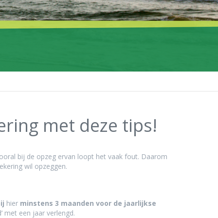
ring met deze tips!
ooral bij de opzeg ervan loopt het vaak fout. Daarom
ekering wil opzeggen.
ij
hier
minstens 3 maanden voor de jaarlijkse
’ met een jaar verlengd.